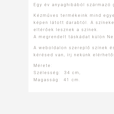
Egy év anyaghibából származó g
Kézműves termékeink mind egyed
képen látott darabtól. A színeke
eltérőek lesznek a színek.
A megrendelt táskádat külön Neke
A weboldalon szereplő színek é
kérésed van, írj nekünk elérhet
Mérete:
Szélesség: 34 cm,
Magasság: 41 cm.