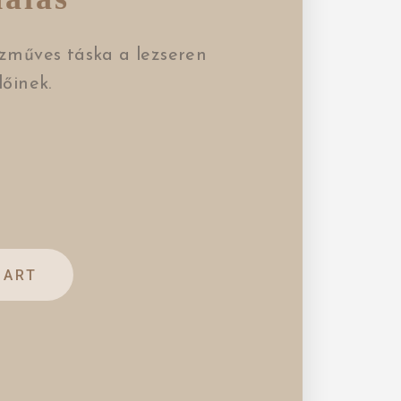
zműves táska a lezseren
őinek.
CART