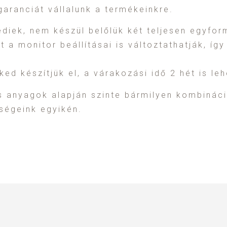
aranciát vállalunk a termékeinkre.
iek, nem készül belőlük két teljesen egyform
t a monitor beállításai is változtathatják, íg
d készítjük el, a várakozási idő 2 hét is leh
s anyagok alapján szinte bármilyen kombinác
őségeink egyikén.