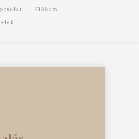
pcsolat
Fiókom
telek
alás