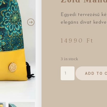
Egyedi tervezésű ké
elegáns divat kedvel
14990
Ft
3 in stock
ADD TO 