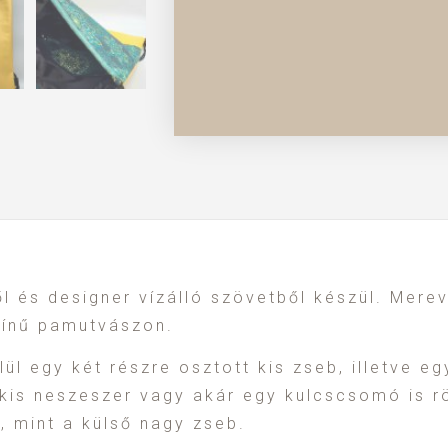
l és designer vízálló szövetből készül. Merev
zínű pamutvászon.
ül egy két részre osztott kis zseb, illetve eg
 kis neszeszer vagy akár egy kulcscsomó is r
, mint a külső nagy zseb.