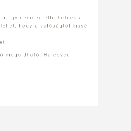
a, így némileg eltérhetnek a
y lehet, hogy a valóságtól kissé
et.
ió megoldható. Ha egyedi