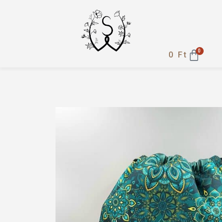
0
0
Ft