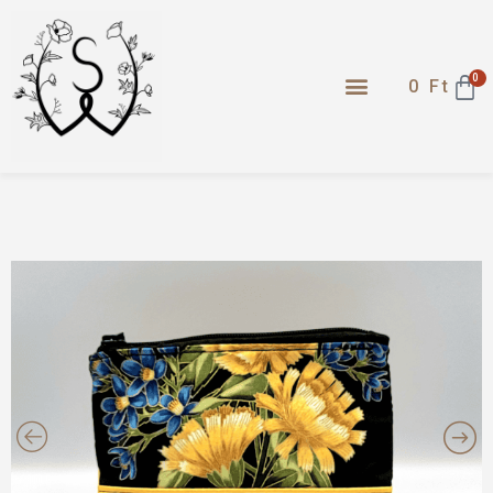
0
0
Ft