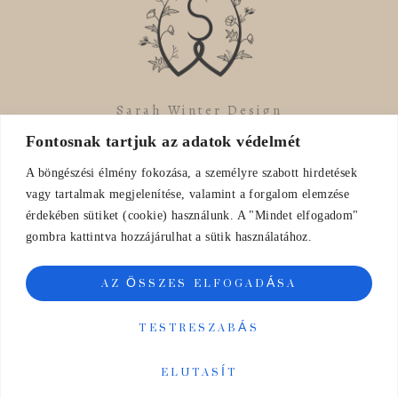
Sarah Winter Design
Fontosnak tartjuk az adatok védelmét
A böngészési élmény fokozása, a személyre szabott hirdetések
vagy tartalmak megjelenítése, valamint a forgalom elemzése
érdekében sütiket (cookie) használunk. A "Mindet elfogadom"
gombra kattintva hozzájárulhat a sütik használatához.
Mail
AZ ÖSSZES ELFOGADÁSA
sarah.winters.d@gmail.com
TESTRESZABÁS
Shop
ELUTASÍT