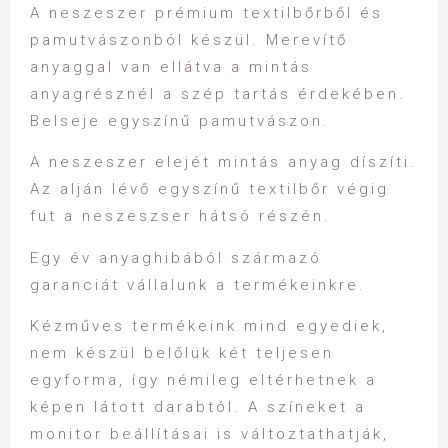
A neszeszer prémium textilbőrből és
pamutvászonból készül. Merevítő
anyaggal van ellátva a mintás
anyagrésznél a szép tartás érdekében.
Belseje egyszínű pamutvászon.
A neszeszer elejét mintás anyag díszíti.
Az alján lévő egyszínű textilbőr végig
fut a neszeszser hátsó részén.
Egy év anyaghibából származó
garanciát vállalunk a termékeinkre.
Kézműves termékeink mind egyediek,
nem készül belőlük két teljesen
egyforma, így némileg eltérhetnek a
képen látott darabtól. A színeket a
monitor beállításai is változtathatják,