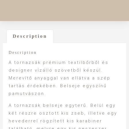
Description
Description
A tornazsák prémium textilbőrből és
designer vízálló szövetből készül.
Merevítő anyaggal van ellátva a szép
tartás érdekében. Belseje egyszínű
pamutvászon.
A tornazsák belseje egyterű. Belül egy
két részre osztott kis zseb, illetve egy
hevederrel rögzített kis karabiner
található, melyre egy kis neszeszer