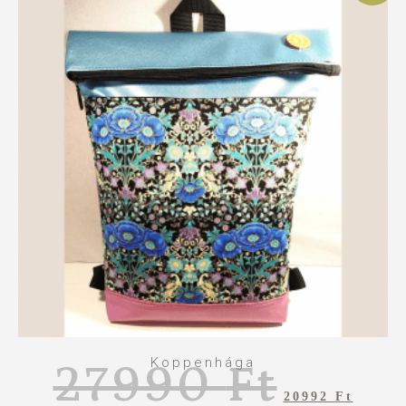
Koppenhága
27990
Ft
20992
Ft