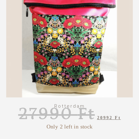
Rotterdam
27990
Ft
20992
Ft
Only 2 left in stock