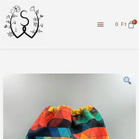
0
0
Ft