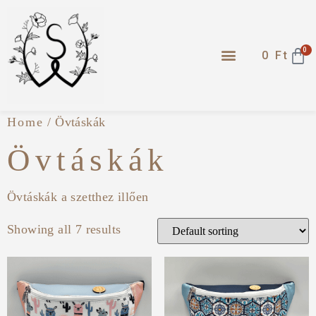
0
0
Ft
Home
/ Övtáskák
Övtáskák
Övtáskák a szetthez illően
Showing all 7 results